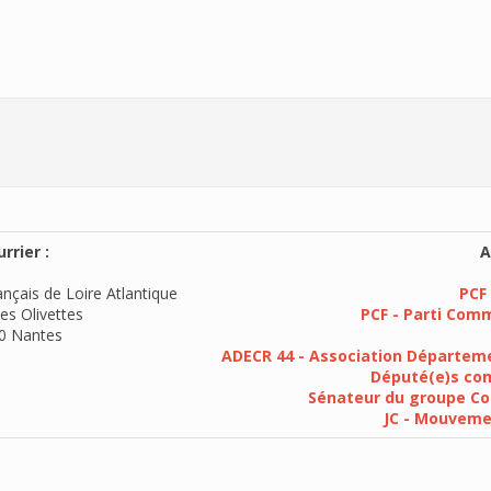
rrier :
A
nçais de Loire Atlantique
PCF 
es Olivettes
PCF - Parti Com
0 Nantes
ADECR 44 - Association Départeme
Député(e)s com
Sénateur du groupe Co
JC - Mouvem