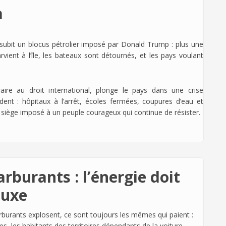
a
ubit un blocus pétrolier imposé par Donald Trump : plus une
vient à l’île, les bateaux sont détournés, et les pays voulant
raire au droit international, plonge le pays dans une crise
ent : hôpitaux à l’arrêt, écoles fermées, coupures d’eau et
le siège imposé à un peuple courageux qui continue de résister.
rburants : l’énergie doit
luxe
arburants explosent, ce sont toujours les mêmes qui paient :
lles, les habitants des territoires dépendants de la voiture.