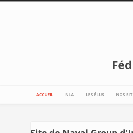
Aller au contenu principal
Féd
ACCUEIL
NLA
LES ÉLUS
NOS SIT
Site de Naval Group d'I