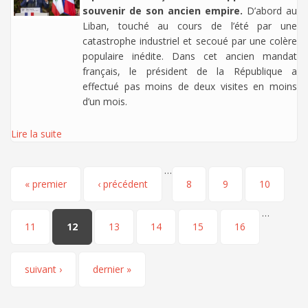
souvenir de son ancien empire.
D’abord au
Liban, touché au cours de l’été par une
catastrophe industriel et secoué par une colère
populaire inédite. Dans cet ancien mandat
français, le président de la République a
effectué pas moins de deux visites en moins
d’un mois.
Lire la suite
…
Pages
« premier
‹ précédent
8
9
10
…
11
12
13
14
15
16
suivant ›
dernier »